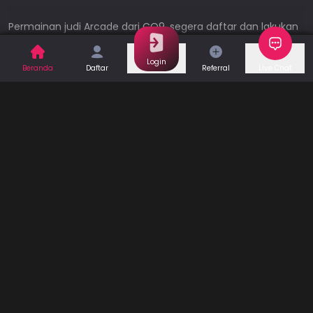
Permainan judi Arcade dari CQ9, segera daftar dan lakukan
deposit untuk mendapatkan bonus menarik dari permainan
arcade
Login
Beranda
Daftar
Referral
Live Chat
Selengkapnya
Permainan
Togel
Slot
Casino
Games
Sports
Promo
Bantuan & Panduan
Tentang Kami
Syarat dan Ketentuan
Kebijakan Privasi
Pusat Bantuan
Thai Pok Deng
K.O. Island
Thai Fish Prawn Crab
Mahjong Fruit
Xoc Dia
3 2 1 Go!
Dragon Ball Dozer
Jungle Party
Mr. Bean
Tenfold Eggs
Alice Run
Mini Roulette
Hubungi Kami
F.A.Q