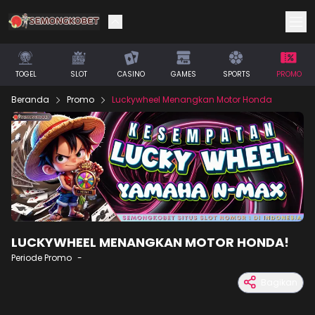
TOGEL
SLOT
CASINO
GAMES
SPORTS
PROMO
Beranda
Promo
Luckywheel Menangkan Motor Honda
LUCKYWHEEL MENANGKAN MOTOR HONDA!
Periode Promo
-
Bagikan