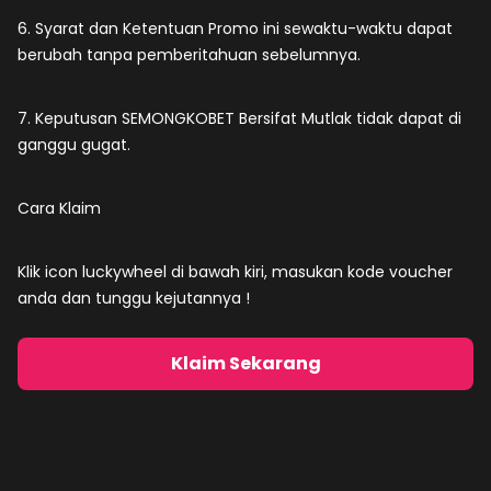
6. Syarat dan Ketentuan Promo ini sewaktu-waktu dapat
berubah tanpa pemberitahuan sebelumnya.
7. Keputusan SEMONGKOBET Bersifat Mutlak tidak dapat di
ganggu gugat.
Cara Klaim
Klik icon luckywheel di bawah kiri, masukan kode voucher
anda dan tunggu kejutannya !
Klaim Sekarang