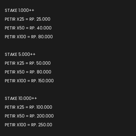
STAKE 1.000++
PETIR X25 = RP. 25.000
PETIR X50 = RP. 40.000
PETIR X100 = RP. 80.000
STAKE 5.000++
PETIR X25 = RP. 50.000
PETIR X50 = RP. 80.000
PETIR X100 = RP. 150.000
STAKE 10.000++
PETIR X25 = RP. 100.000
PETIR X50 = RP. 200.000
PETIR X100 = RP. 250.00