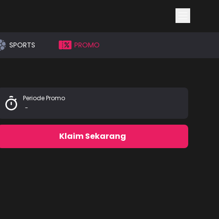
SPORTS
PROMO
Periode Promo
-
Klaim Sekarang