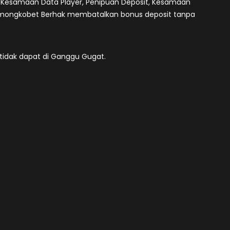
: Kesamaan Data Player, Penipuan Deposit, Kesamaan
 Semongkobet Berhak membatalkan bonus deposit tanpa
idak dapat di Ganggu Gugat.