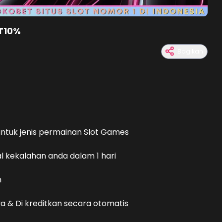
T10%
Bagikan
untuk jenis permainan Slot Games
al kekalahan anda dalam 1 hari
m
ya & Di kreditkan secara otomatis