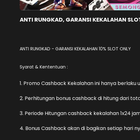
ANTI RUNGKAD, GARANSI KEKALAHAN SLO
ANTI RUNGKAD - GARANSI KEKALAHAN 10% SLOT ONLY
Syarat & Kententuan :
1. Promo Cashback Kekalahan ini hanya berlaku 
2. Perhitungan bonus cashback di hitung dari tot
3. Periode Hitungan cashback kekalahan 1x24 ja
4. Bonus Cashback akan di bagikan setiap hari n