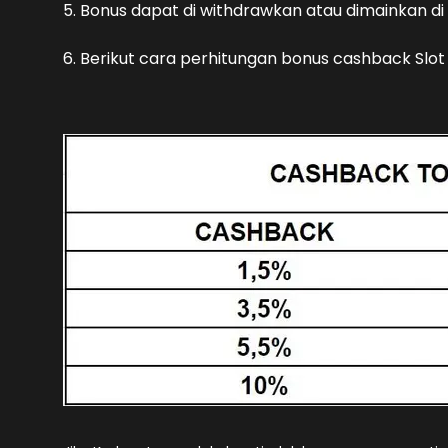
5. Bonus dapat di withdrawkan atau dimainkan
6. Berikut cara perhitungan bonus cashback Slo